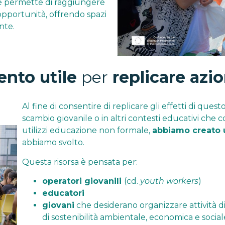
ale permette di raggiungere
i opportunità, offrendo spazi
ante.
nto utile
per
replicare azio
Al fine di consentire di replicare gli effetti di que
scambio giovanile o in altri contesti educativi che co
utilizzi educazione non formale,
abbiamo creato 
abbiamo svolto.
Questa risorsa è pensata per:
operatori giovanili
(cd.
youth workers
)
educatori
giovani
che desiderano organizzare attività d
di sostenibilità ambientale, economica e social